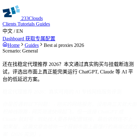
233Clouds
Clients
Tutorials
Guides
中文
/
EN
Dashboard
获取专属配置
Home
Guides
Best ai proxies 2026
Scenario: General
还在找稳定代理推荐 2026？本文通过真实购买与挂载断连测
试，评选出市面上真正能完美运行 ChatGPT, Claude 等 AI 平
台的低延迟方案。
稳定代理推荐 2026：真实可用的 AI 专线网络服务评测
你是否遇到以下问题：
- 刚买的网络服务，没用两三天就大面
积掉线跑路
- 网页测速快得起飞，但一连接 ChatGPT 或
Claude 就封号
- 到处找人要各种配置链接，最后依然连不上
如果是，这篇文章会给你一个目前市面上最懂行的高端过滤方
案（2026 实测）。