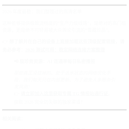
2026 年度最稳：我们整理过的高清名单
这种能够提供极致流畅度的“生产力级线路”，是绝对的高门槛
资源，更是绝不可轻易被大众舆论引流的“雪藏珍品”。
👉
想了解并在自己的设备上直接加载这些顶级配置链接，请
务必参考：
2026 测试可用：稳定网络连接方案整理
📢 极珍贵资源：AI 连通率每日私密播报
那些真正没挂掉的、处于活水状态的网络优化手
段，我们每天只在内部更新。为了避免人多眼杂引
发风测：
👉
请立即加入这里获取专属 TG 情报站通行证
。
获取 2026 完全防失联的独家渠道！
相关阅读：