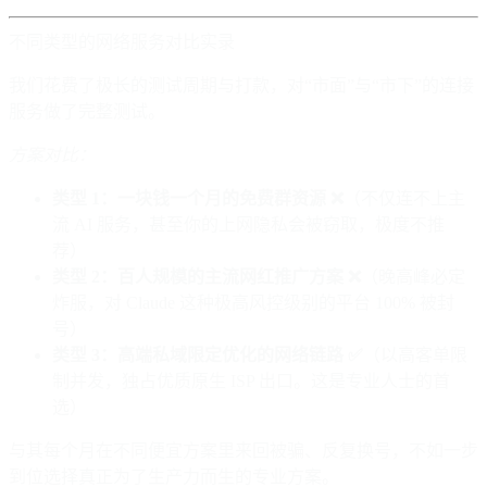
不同类型的网络服务对比实录
我们花费了极长的测试周期与打款，对“市面”与“市下”的连接
服务做了完整测试。
方案对比：
类型 1：一块钱一个月的免费群资源 ❌
（不仅连不上主
流 AI 服务，甚至你的上网隐私会被窃取，极度不推
荐）
类型 2：百人规模的主流网红推广方案 ❌
（晚高峰必定
炸服，对 Claude 这种极高风控级别的平台 100% 被封
号）
类型 3：高端私域限定优化的网络链路 ✅
（以高客单限
制并发，独占优质原生 ISP 出口。这是专业人士的首
选）
与其每个月在不同便宜方案里来回被骗、反复换号，不如一步
到位选择真正为了生产力而生的专业方案。