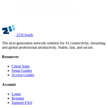
👉
Claude 号码大批被封？自救手册
👉
Clash Verge 2026 全面配置入门教程
👉
快速解决 ChatGPT 访问阻断（ERROR 1020）
233Clouds
The next-generation network solution for AI connectivity, streaming,
and global professional productivity. Stable, fast, and secure.
Resources
Client Apps
Setup Guides
Access Guides
Account
Login
Register
Support FAQ