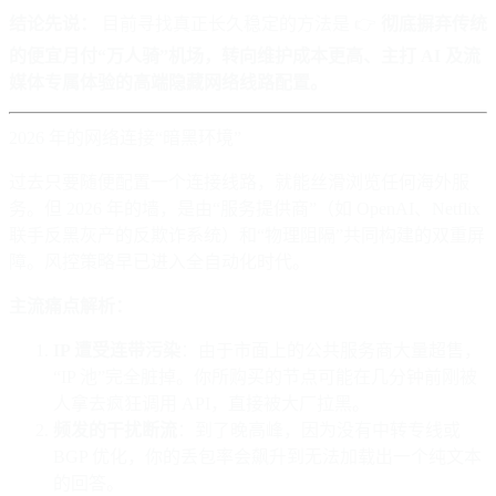
结论先说：
目前寻找真正长久稳定的方法是 👉
彻底摒弃传统
的便宜月付“万人骑”机场，转向维护成本更高、主打 AI 及流
媒体专属体验的高端隐藏网络线路配置。
2026 年的网络连接“暗黑环境”
过去只要随便配置一个连接线路，就能丝滑浏览任何海外服
务。但 2026 年的墙，是由“服务提供商”（如 OpenAI、Netflix
联手反黑灰产的反欺诈系统）和“物理阻隔”共同构建的双重屏
障。风控策略早已进入全自动化时代。
主流痛点解析：
IP 遭受连带污染
：由于市面上的公共服务商大量超售，
“IP 池”完全脏掉。你所购买的节点可能在几分钟前刚被
人拿去疯狂调用 API，直接被大厂拉黑。
频发的干扰断流
：到了晚高峰，因为没有中转专线或
BGP 优化，你的丢包率会飙升到无法加载出一个纯文本
的回答。